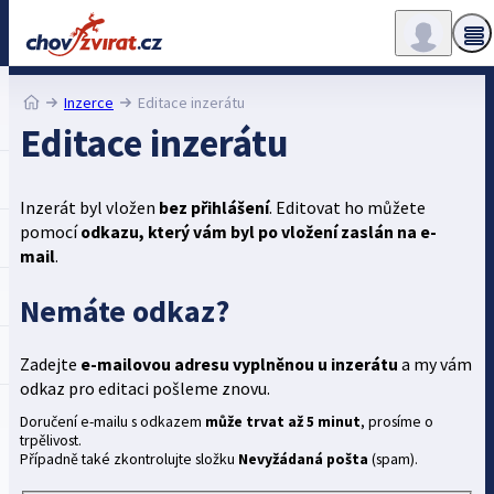
Inzerce
Editace inzerátu
Editace inzerátu
Inzerát byl vložen
bez přihlášení
. Editovat ho můžete
pomocí
odkazu, který vám byl po vložení zaslán na e-
mail
.
Nemáte odkaz?
Zadejte
e-mailovou adresu vyplněnou u inzerátu
a my vám
odkaz pro editaci pošleme znovu.
Doručení e-mailu s odkazem
může trvat až 5 minut
, prosíme o
trpělivost.
Případně také zkontrolujte složku
Nevyžádaná pošta
(spam).