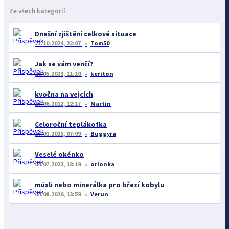
Ze všech kategorií
Dnešní zjištění celkové situace
21.10.2024, 22:07
Tom50
Jak se vám venčí?
26.05.2023, 11:10
keriton
kvočna na vejcích
17.06.2012, 12:17
Martin
Celoroční teplákofka
17.01.2025, 07:09
Buggyra
Veselé okénko
04.07.2023, 18:19
orionka
müsli nebo minerálka pro březí kobylu
04.08.2026, 13:59
Verun