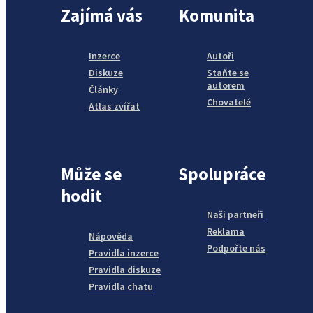
Zajímá vás
Komunita
Inzerce
Autoři
Diskuze
Staňte se
autorem
Články
Chovatelé
Atlas zvířat
Může se
Spolupráce
hodit
Naši partneři
Reklama
Nápověda
Podpořte nás
Pravidla inzerce
Pravidla diskuze
Pravidla chatu