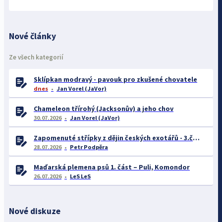
Nové články
Ze všech kategorií
Sklípkan modravý - pavouk pro zkušené chovatele
dnes
Jan Vorel (JaVor)
Chameleon třírohý (Jacksonův) a jeho chov
30.07.2026
Jan Vorel (JaVor)
Zapomenuté střípky z dějin českých exotářů - 3.část
28.07.2026
Petr Podpěra
Maďarská plemena psů 1. část – Puli, Komondor
26.07.2026
LeS LeS
Nové diskuze