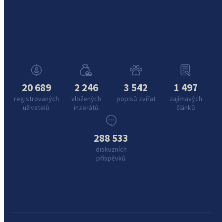
20 689
2 246
3 542
1 497
registrovaných
vložených
popisů zvířat
zajímavých
uživatelů
inzerátů
článků
288 533
diskuzních
příspěvků