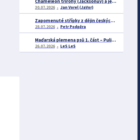
Chameleon třírohý (Jacksonův) a jeho chov
30.07.2026
Jan Vorel (JaVor)
Zapomenuté střípky z dějin českých exotářů - 3.část
28.07.2026
Petr Podpěra
Maďarská plemena psů 1. část – Puli, Komondor
26.07.2026
LeS LeS