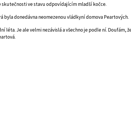
 ve skutečnosti ve stavu odpovídajícím mladší kočce.
 která byla donedávna neomezenou vládkyní domova Peartových.
ní léta. Je ale velmi nezávislá a všechno je podle ní. Doufám, ž
eartová.