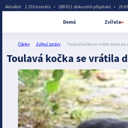
Aktuálně:
2 250 inzerátů
•
288 611 diskuzních příspěvků
•
20 69
Domů
Zvířata
Články
Zvířecí zprávy
Toulavá kočka se vrátila domů po 
Toulavá kočka se vrátila 