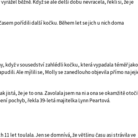
 vyrážel běžně. Když se ale delší dobu nevracela, řekli si, že je
 časem pořídili další kočku. Během let se jich u nich doma
y, když v sousedství zahlédli kočku, která vypadala téměř jako
udili. Ale mýlili se, Molly se zanedlouho objevila přímo na jeji
tak jistá, že je to ona. Zavolala jsem na ni a ona se okamžitě otoči
ení pochyb, řekla 39-letá majitelka Lynn Peartová.
11 let toulala. Jen se domnívá, že většinu času asi strávila ve