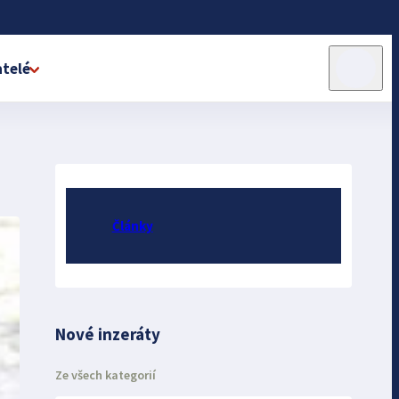
telé
!
Články
Nové inzeráty
Ze všech kategorií