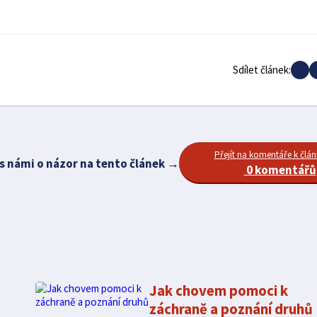
Sdílet článek:
Přejít na komentáře k člá
 s námi o názor na tento článek →
0 komentářů
Jak chovem pomoci k
záchraně a poznání druhů