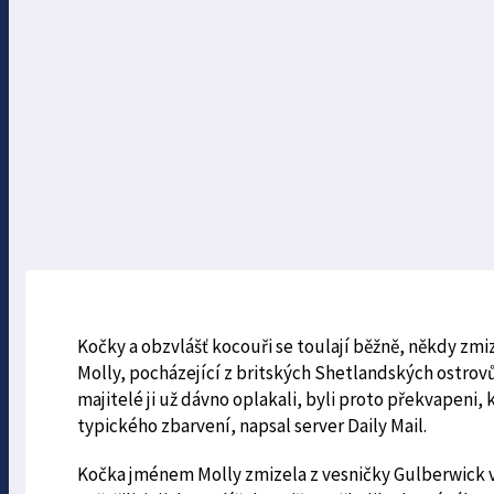
Kočky a obzvlášť kocouři se toulají běžně, někdy zmiz
Molly, pocházející z britských Shetlandských ostrovů j
majitelé ji už dávno oplakali, byli proto překvapeni, 
typického zbarvení, napsal server Daily Mail.
Kočka jménem Molly zmizela z vesničky Gulberwick v