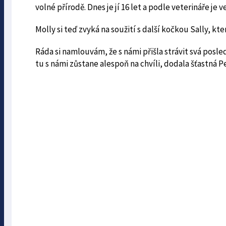
volné přírodě. Dnes je jí 16 let a podle veterináře je
Molly si teď zvyká na soužití s další kočkou Sally,
Ráda si namlouvám, že s námi přišla strávit svá posled
tu s námi zůstane alespoň na chvíli, dodala šťastná P