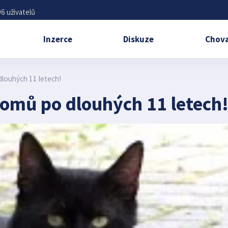
6 uživatelů
Inzerce
Diskuze
Chova
dlouhých 11 letech!
domů po dlouhých 11 letech