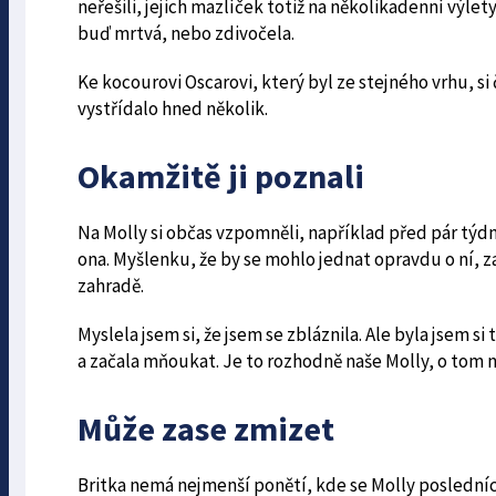
neřešili, jejich mazlíček totiž na několikadenní výlety
buď mrtvá, nebo zdivočela.
Ke kocourovi Oscarovi, který byl ze stejného vrhu, si
vystřídalo hned několik.
Okamžitě ji poznali
Na Molly si občas vzpomněli, například před pár týdn
ona. Myšlenku, že by se mohlo jednat opravdu o ní, zap
zahradě.
Myslela jsem si, že jsem se zbláznila. Ale byla jsem si 
a začala mňoukat. Je to rozhodně naše Molly, o tom n
Může zase zmizet
Britka nemá nejmenší ponětí, kde se Molly posledních 