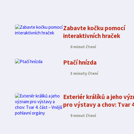
Zabavte kočku pomocí
interaktivních hraček
0 minut čtení
Ptačí hnízda
3 minuty čtení
Exteriér králíků a jeho vý
pro výstavy a chov: Tvar 4
část – Vnější pohlavní org
9 minut čtení