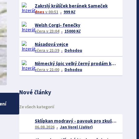
Zakrslý králíček beránek Sameček
dnes
v 00:51
999 Kč
Welsh Corgi- fenečky
včera
v 23:04
15000 Kč
Násadová vejce
včera
v 21:39
Dohodou
Německý špic velký černý prodám krásná štěňata s PP - rarita
včera
v 21:00
Dohodou
Nové články
ení
Ze všech kategorií
Sklípkan modravý - pavouk pro zkušené chovatele
06.08.2026
Jan Vorel (JaVor)