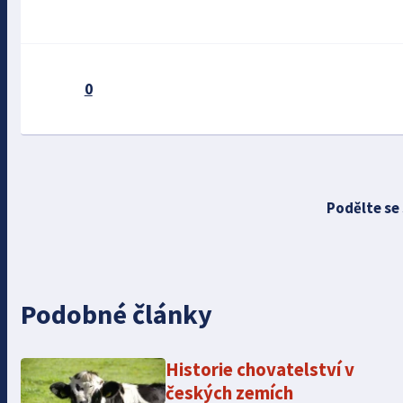
0
Podělte se
Podobné články
Historie chovatelství v
českých zemích