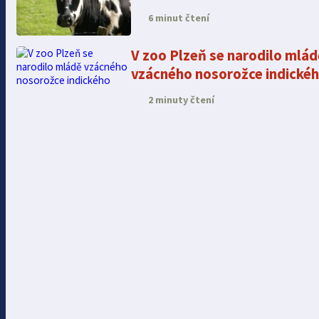
6 minut čtení
V zoo Plzeň se narodilo mlád
vzácného nosorožce indické
2 minuty čtení