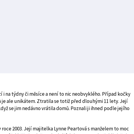
í i na týdny či měsíce a není to nic neobvyklého. Případ kočky
e ale unikátem. Ztratila se totiž před dlouhými 11 lety. Její
když se jim nedávno vrátila domů. Poznali ji ihned podle jejího
 roce 2003. Její majitelka Lynne Peartová s manželem to moc