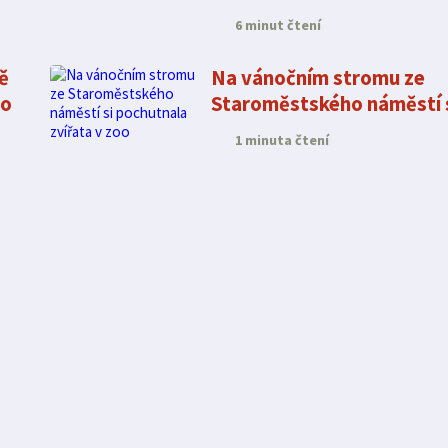
6 minut čtení
ě
Na vánočním stromu ze
ho
Staroměstského náměstí 
pochutnala zvířata v zoo
1 minuta čtení