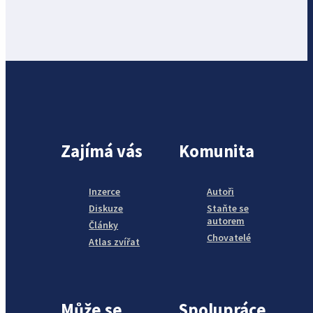
Zajímá vás
Komunita
Inzerce
Autoři
Diskuze
Staňte se
autorem
Články
Chovatelé
Atlas zvířat
Může se
Spolupráce