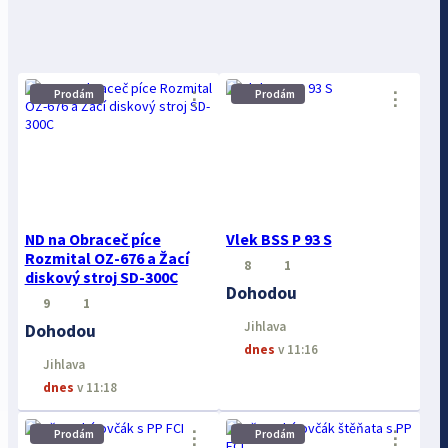
Prodám
Prodám
⋮
⋮
ND na Obraceč píce
Vlek BSS P 93 S
Rozmital OZ-676 a Žací
8
1
diskový stroj SD-300C
Dohodou
9
1
Jihlava
Dohodou
dnes
v 11:16
Jihlava
dnes
v 11:18
⋮
⋮
Prodám
Prodám