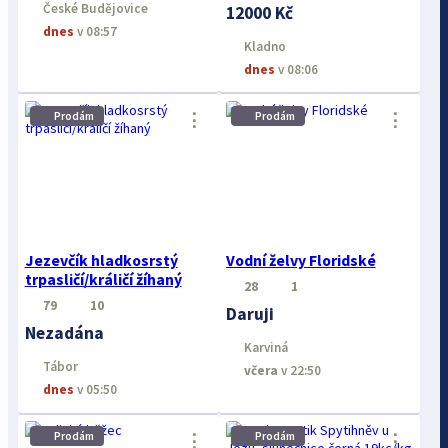
České Budějovice
12000 Kč
dnes
v 08:57
Kladno
dnes
v 08:06
⋮
⋮
Prodám
Prodám
Jezevčík hladkosrstý
Vodní želvy Floridské
trpasličí/králičí žíhaný
28
1
79
10
Daruji
Nezadána
Karviná
Tábor
včera
v 22:50
dnes
v 05:50
Prodám
Prodám
⋮
⋮