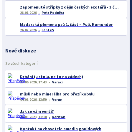
Zapomenuté střípky z dějin českých exotářů - 3.část
28.07.2026
Petr Podpěra
Maďarská plemena psů 1. část – Puli, Komondor
26.07.2026
LeS LeS
Nové diskuze
Ze všech kategorií
Drbání (u stolu, ne to na zádech)
23.06.2026, 17:43
Varaxi
müsli nebo minerálka pro březí kobylu
04.08.2026, 13:59
Verun
Jak se vám venčí?
26.05.2023, 11:10
keriton
Kontakt na chovatele amadin gouldových