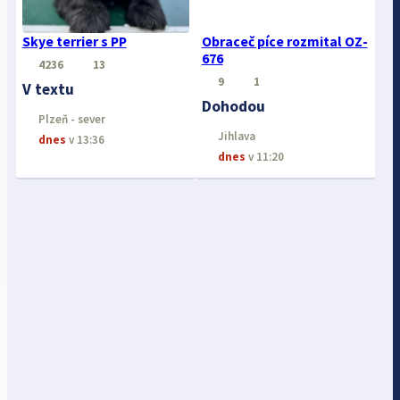
Skye terrier s PP
Obraceč píce rozmital OZ-
676
4236
13
9
1
V textu
Dohodou
Plzeň - sever
Jihlava
dnes
v 13:36
dnes
v 11:20