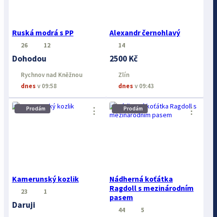
Ruská modrá s PP
Alexandr černohlavý
26
12
14
Dohodou
2500 Kč
Rychnov nad Kněžnou
Zlín
dnes
v 09:58
dnes
v 09:43
Prodám
Prodám
⋮
⋮
Kamerunský kozlik
Nádherná koťátka
Ragdoll s mezinárodním
23
1
pasem
Daruji
44
5