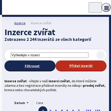
Inzerce
Inzerce zvířat
Inzerce zvířat
Zobrazeno 2 244 inzerátů ze všech kategorií
Přidat inzerát
Filtrovat
Inzerce zvířat
- vítejte v naší
inzerci zvířat
, do které můžete
zdarma a bez registrace přidávat inzeráty na nákup i
prodej zvířat
,
krmiva nebo chovatelských potřeb.
Datum
Cena
1
2
3
4
5
6
7
...
112
113