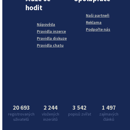
hodit
Naši partneři
Reklama
Nápověda
Podpořte nás
Pravidla inzerce
Pravidla diskuze
Pravidla chatu
20 693
2 244
3 542
1 497
registrovaných
vložených
popisů zvířat
zajímavých
uživatelů
inzerátů
článků