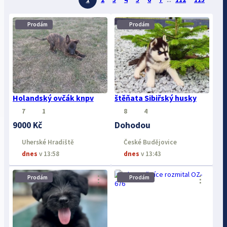
⋮
⋮
Prodám
Prodám
Holandský ovčák knpv
štěňata Sibiřský husky
7
1
8
4
9000 Kč
Dohodou
Uherské Hradiště
České Budějovice
dnes
v 13:58
dnes
v 13:43
⋮
⋮
Prodám
Prodám