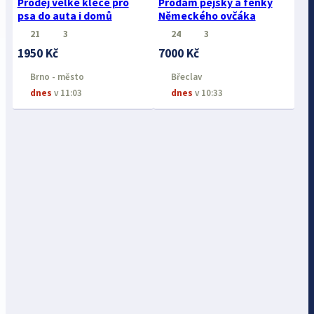
Prodej velké klece pro
Prodám pejsky a fenky
psa do auta i domů
Německého ovčáka
21
3
24
3
1950 Kč
7000 Kč
Brno - město
Břeclav
dnes
v 11:03
dnes
v 10:33