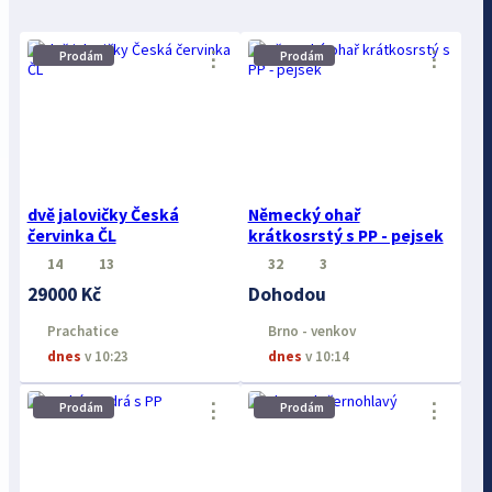
⋮
⋮
Prodám
Prodám
dvě jalovičky Česká
Německý ohař
červinka ČL
krátkosrstý s PP - pejsek
14
13
32
3
29000 Kč
Dohodou
Prachatice
Brno - venkov
dnes
v 10:23
dnes
v 10:14
⋮
⋮
Prodám
Prodám