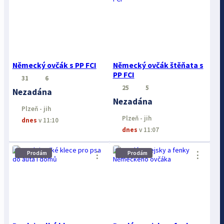
Německý ovčák s PP FCI
Německý ovčák štěňata s
PP FCI
31
6
25
5
Nezadána
Nezadána
Plzeň - jih
Plzeň - jih
dnes
v 11:10
dnes
v 11:07
⋮
⋮
Prodám
Prodám