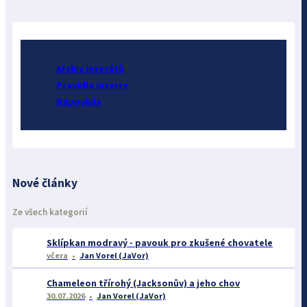
Archiv inzerátů
Pravidla inzerce
Nápověda
Nové články
Ze všech kategorií
Sklípkan modravý - pavouk pro zkušené chovatele
včera
Jan Vorel (JaVor)
Chameleon třírohý (Jacksonův) a jeho chov
30.07.2026
Jan Vorel (JaVor)