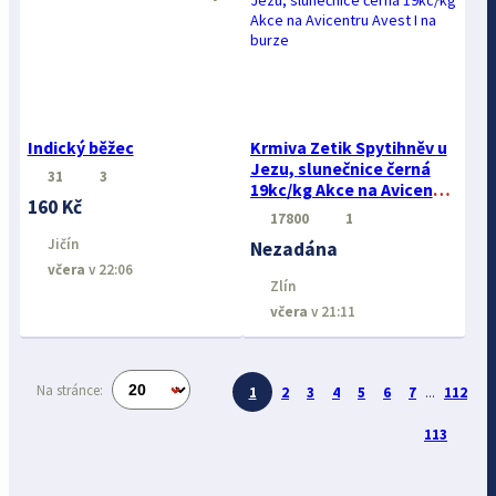
Indický běžec
Krmiva Zetik Spytihněv u
Jezu, slunečnice černá
31
3
19kc/kg Akce na Avicentru
160 Kč
Avest I na burze
17800
1
Jičín
Nezadána
včera
v 22:06
Zlín
včera
v 21:11
Na stránce:
1
2
3
4
5
6
7
...
112
113