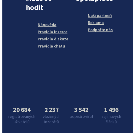
hodit
Naši partneři
Reklama
Nápověda
Podpořte nás
Pravidla inzerce
Pravidla diskuze
Pravidla chatu
20 684
2 237
3 542
1 496
registrovaných
vložených
popisů zvířat
zajímavých
uživatelů
inzerátů
článků