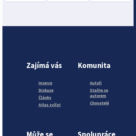
Zajímá vás
Komunita
Inzerce
Autoři
Diskuze
Staňte se
autorem
Články
Chovatelé
Atlas zvířat
Může se
Spolupráce