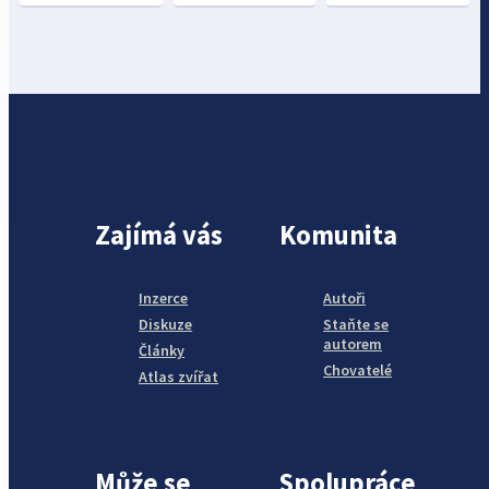
Zajímá vás
Komunita
Inzerce
Autoři
Diskuze
Staňte se
autorem
Články
Chovatelé
Atlas zvířat
Může se
Spolupráce