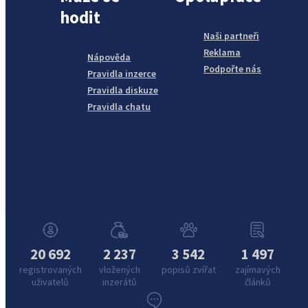
hodit
Naši partneři
Reklama
Nápověda
Podpořte nás
Pravidla inzerce
Pravidla diskuze
Pravidla chatu
20 692
2 237
3 542
1 497
registrovaných
vložených
popisů zvířat
zajímavých
uživatelů
inzerátů
článků