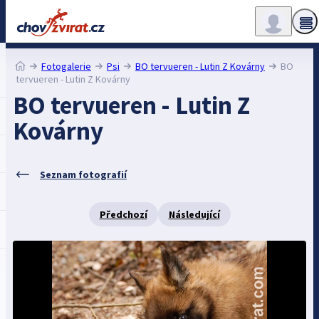
Fotogalerie
Psi
BO tervueren - Lutin Z Kovárny
BO
tervueren - Lutin Z Kovárny
BO tervueren - Lutin Z
Kovárny
Seznam fotografií
Předchozí
Následující