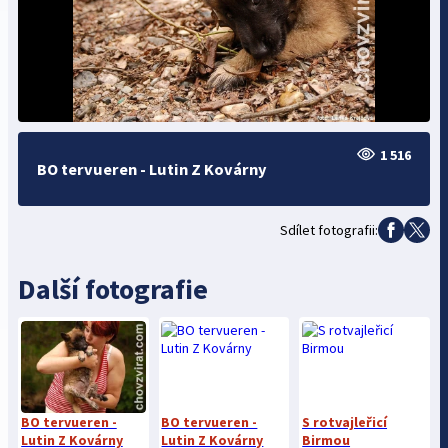
1 516
BO tervueren - Lutin Z Kovárny
Sdílet fotografii:
Další fotografie
BO tervueren -
BO tervueren -
S rotvajleřicí
Lutin Z Kovárny
Lutin Z Kovárny
Birmou