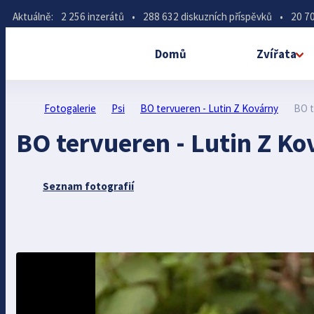
Aktuálně:
2 256 inzerátů
•
288 632 diskuzních příspěvků
•
20 70
Domů
Zvířata
Fotogalerie
Psi
BO tervueren - Lutin Z Kovárny
BO t
BO tervueren - Lutin Z Ko
Seznam fotografií