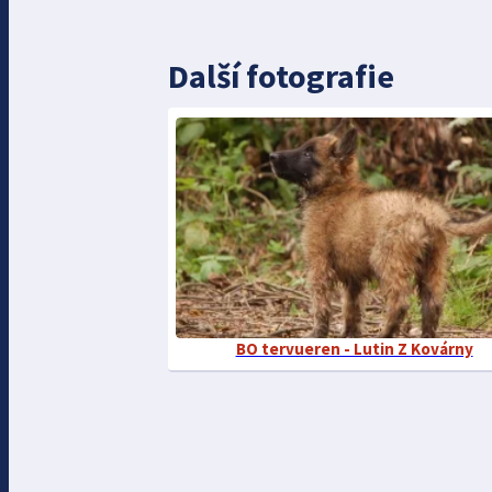
Další fotografie
BO tervueren - Lutin Z Kovárny