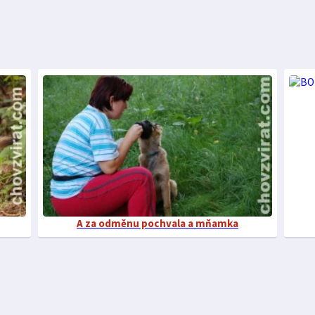
A za odměnu pochvala a mňamka