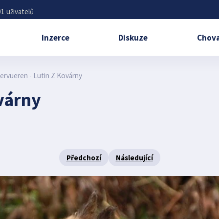
1 uživatelů
Inzerce
Diskuze
Chova
ervueren - Lutin Z Kovárny
várny
Předchozí
Následující