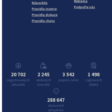
Reklama
Nápověda
Podpořte nás
Pravidla inzerce
Pravidla diskuze
Pravidla chatu
20 702
2 245
3 542
1 498
registrovaných
vložených
popisů zvířat
zajímavých
uživatelů
inzerátů
článků
288 647
diskuzních
příspěvků