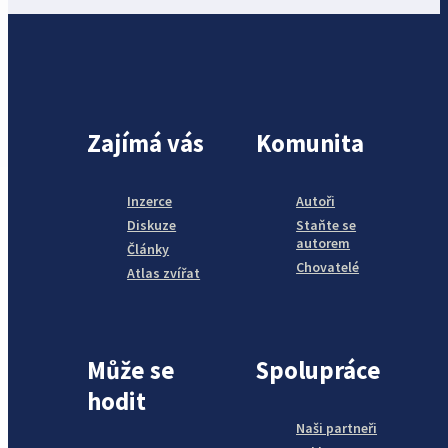
Zajímá vás
Komunita
Inzerce
Autoři
Diskuze
Staňte se
autorem
Články
Chovatelé
Atlas zvířat
Může se
Spolupráce
hodit
Naši partneři