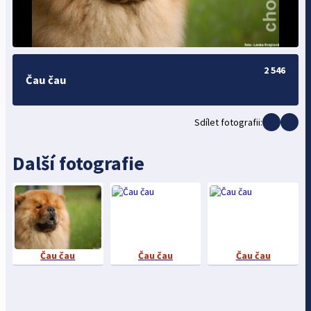
2 546
Čau čau
Sdílet fotografii:
Další fotografie
Čau čau
Čau čau
Čau čau