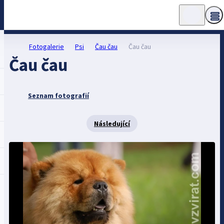
Fotogalerie
Psi
Čau čau
Čau čau
Čau čau
Seznam fotografií
Následující