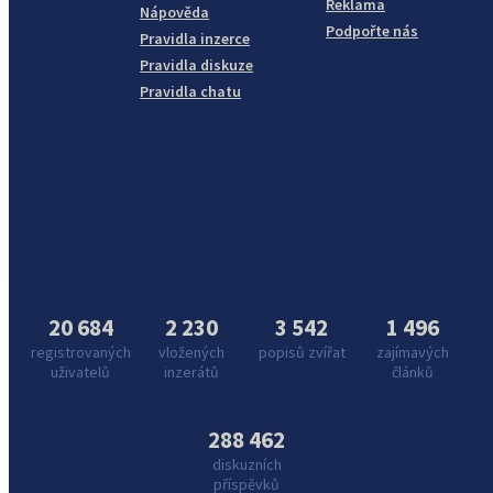
Reklama
Nápověda
Podpořte nás
Pravidla inzerce
Pravidla diskuze
Pravidla chatu
20 684
2 230
3 542
1 496
registrovaných
vložených
popisů zvířat
zajímavých
uživatelů
inzerátů
článků
288 462
diskuzních
příspěvků