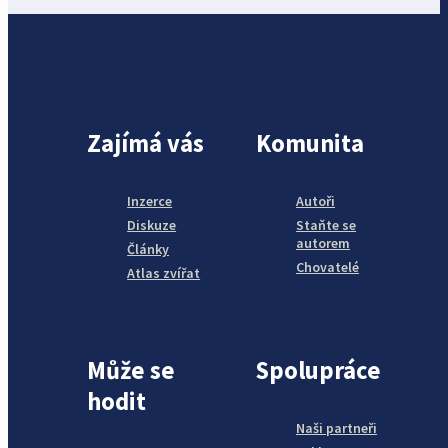
Zajímá vás
Komunita
Inzerce
Autoři
Diskuze
Staňte se
autorem
Články
Chovatelé
Atlas zvířat
Může se
Spolupráce
hodit
Naši partneři