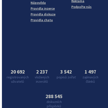
Reklama
Nápověda
Podpořte nás
Pravidla inzerce
Pravidla diskuze
Pravidla chatu
20 692
2 237
3 542
1 497
registrovaných
vložených
popisů zvířat
zajímavých
uživatelů
inzerátů
článků
288 545
diskuzních
příspěvků