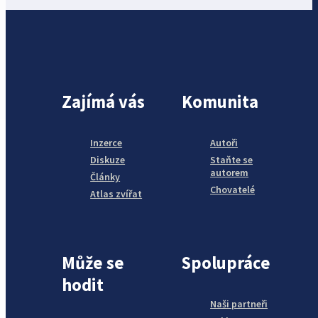
Zajímá vás
Komunita
Inzerce
Autoři
Diskuze
Staňte se
autorem
Články
Chovatelé
Atlas zvířat
Může se
Spolupráce
hodit
Naši partneři