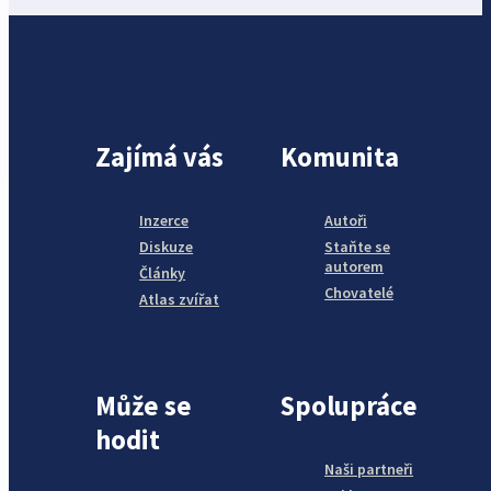
Zajímá vás
Komunita
Inzerce
Autoři
Diskuze
Staňte se
autorem
Články
Chovatelé
Atlas zvířat
Může se
Spolupráce
hodit
Naši partneři