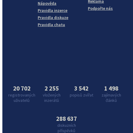
Reklama
Nápověda
Podpořte nás
Pravidla inzerce
Pravidla diskuze
Pravidla chatu
20 702
2 255
3 542
1 498
registrovaných
vložených
popisů zvířat
zajímavých
uživatelů
inzerátů
článků
288 637
diskuzních
příspěvků