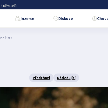
4 uživatelů
Inzerce
Diskuze
Chova
k - Hary
Předchozí
Následující