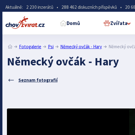
Aktuálně:
2 230 inzerátů
•
288 462 diskuzních příspěvků
•
20 68
Domů
Zvířata
Fotogalerie
Psi
Německý ovčák - Hary
Německý ovčá
Německý ovčák - Hary
Seznam fotografií