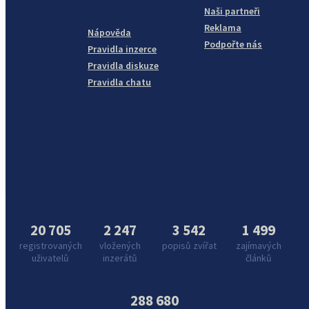
Naši partneři
Reklama
Nápověda
Podpořte nás
Pravidla inzerce
Pravidla diskuze
Pravidla chatu
20 705
2 247
3 542
1 499
registrovaných
vložených
popisů zvířat
zajímavých
uživatelů
inzerátů
článků
288 680