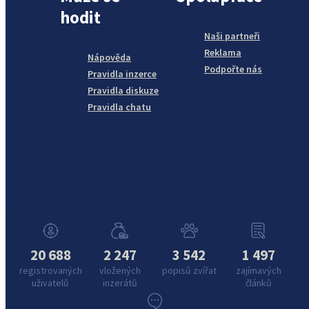
hodit
Naši partneři
Reklama
Nápověda
Podpořte nás
Pravidla inzerce
Pravidla diskuze
Pravidla chatu
20 688
2 247
3 542
1 497
registrovaných
vložených
popisů zvířat
zajímavých
uživatelů
inzerátů
článků