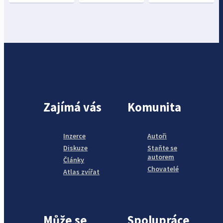
Zajímá vás
Komunita
Inzerce
Autoři
Diskuze
Staňte se
autorem
Články
Chovatelé
Atlas zvířat
Může se
Spolupráce