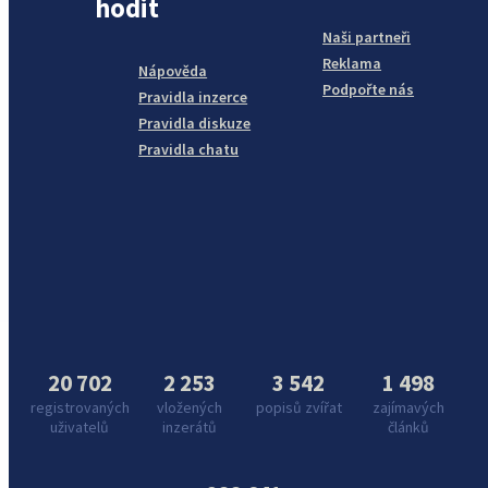
hodit
Naši partneři
Reklama
Nápověda
Podpořte nás
Pravidla inzerce
Pravidla diskuze
Pravidla chatu
20 702
2 253
3 542
1 498
registrovaných
vložených
popisů zvířat
zajímavých
uživatelů
inzerátů
článků