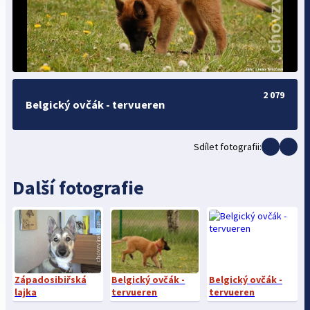
2 079
Belgický ovčák - tervueren
Sdílet fotografii:
Další fotografie
Západosibiřská
Belgický ovčák -
Belgický ovčák -
lajka
tervueren
tervueren