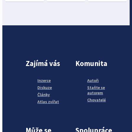
Zajímá vás
Komunita
Inzerce
Autoři
Diskuze
Staňte se
autorem
Články
Chovatelé
Atlas zvířat
Může se
Spolupráce