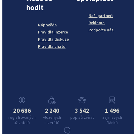
hodit
Naši partneři
Reklama
Nápověda
Podpořte nás
Pravidla inzerce
Pravidla diskuze
Pravidla chatu
20 686
2 240
3 542
1 496
registrovaných
vložených
popisů zvířat
zajímavých
uživatelů
inzerátů
článků