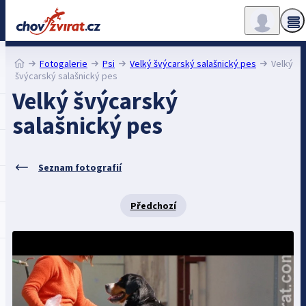
Fotogalerie
Psi
Velký švýcarský salašnický pes
Velký
švýcarský salašnický pes
Velký švýcarský
salašnický pes
Seznam fotografií
Předchozí