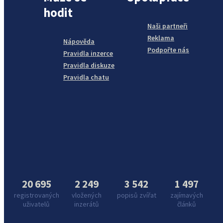
hodit
Naši partneři
Reklama
Nápověda
Podpořte nás
Pravidla inzerce
Pravidla diskuze
Pravidla chatu
20 695
2 249
3 542
1 497
registrovaných
vložených
popisů zvířat
zajímavých
uživatelů
inzerátů
článků