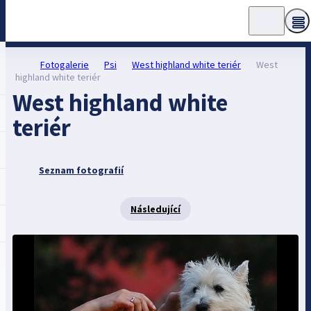
Fotogalerie
Psi
West highland white teriér
West
highland white teriér
West highland white
teriér
Seznam fotografií
Následující