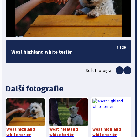
2 129
West highland white teriér
Sdílet fotografii:
Další fotografie
West highland
West highland
West highland
white teriér
white teriér
white teriér