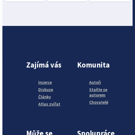
Zajímá vás
Komunita
Inzerce
Autoři
Diskuze
Staňte se
autorem
Články
Chovatelé
Atlas zvířat
Může se
Spolupráce