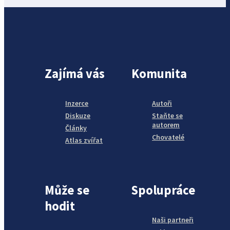
Zajímá vás
Komunita
Inzerce
Autoři
Diskuze
Staňte se
autorem
Články
Chovatelé
Atlas zvířat
Může se
Spolupráce
hodit
Naši partneři