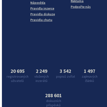
Reklama
Nápověda
Podpořte nás
Pravidla inzerce
Pravidla diskuze
Pravidla chatu
20 695
2 249
3 542
1 497
registrovaných
vložených
popisů zvířat
zajímavých
uživatelů
inzerátů
článků
288 601
diskuzních
příspěvků