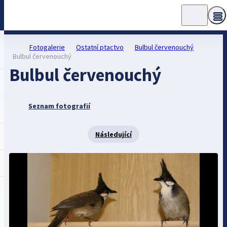
Fotogalerie
Ostatní ptactvo
Bulbul červenouchý
Bulbul červenouchý
Bulbul červenouchý
Seznam fotografií
Následující