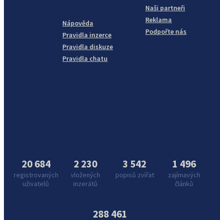
Naši partneři
Reklama
Nápověda
Podpořte nás
Pravidla inzerce
Pravidla diskuze
Pravidla chatu
20 684
2 230
3 542
1 496
registrovaných
vložených
popisů zvířat
zajímavých
uživatelů
inzerátů
článků
288 461