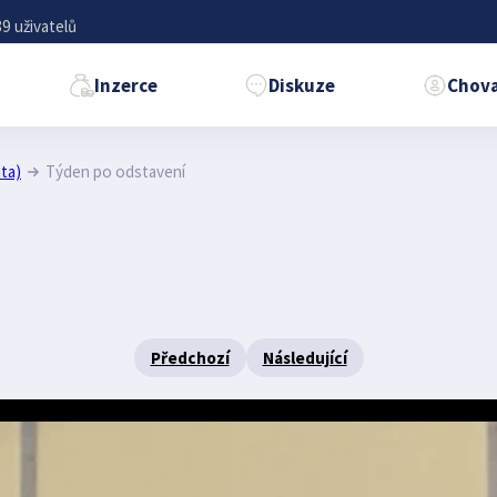
9 uživatelů
Inzerce
Diskuze
Chova
ta)
Týden po odstavení
Předchozí
Následující