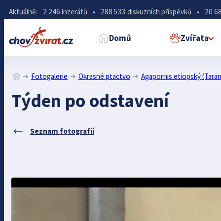
Aktuálně:
2 246 inzerátů
•
288 533 diskuzních příspěvků
•
20 68
Domů
Zvířata
Fotogalerie
Okrasné ptactvo
Agapornis etiopský (Taran
Týden po odstavení
Seznam fotografií