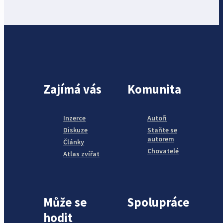
Zajímá vás
Komunita
Inzerce
Autoři
Diskuze
Staňte se
autorem
Články
Chovatelé
Atlas zvířat
Může se
Spolupráce
hodit