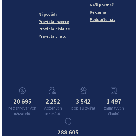
Naši partneři
Reklama
Nápověda
Podpořte nás
Pravidla inzerce
Pravidla diskuze
Pravidla chatu
20 695
2 252
3 542
1 497
registrovaných
vložených
popisů zvířat
zajímavých
uživatelů
inzerátů
článků
288 605