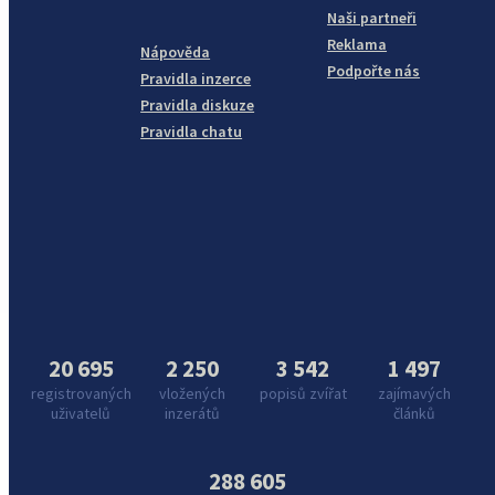
Naši partneři
Reklama
Nápověda
Podpořte nás
Pravidla inzerce
Pravidla diskuze
Pravidla chatu
20 695
2 250
3 542
1 497
registrovaných
vložených
popisů zvířat
zajímavých
uživatelů
inzerátů
článků
288 605