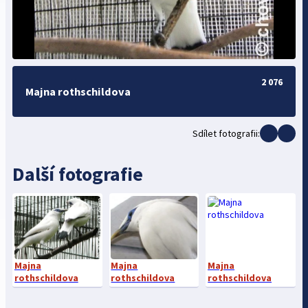
2 076
Majna rothschildova
Sdílet fotografii:
Další fotografie
Majna
Majna
Majna
rothschildova
rothschildova
rothschildova