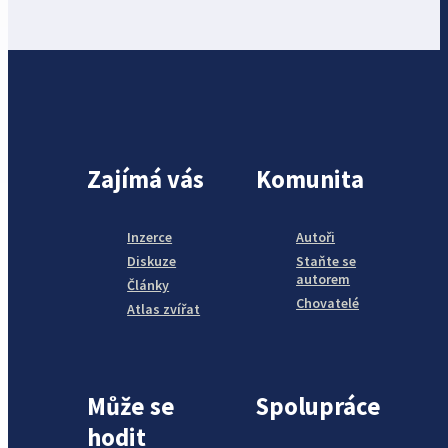
Zajímá vás
Komunita
Inzerce
Autoři
Diskuze
Staňte se
autorem
Články
Chovatelé
Atlas zvířat
Může se
Spolupráce
hodit