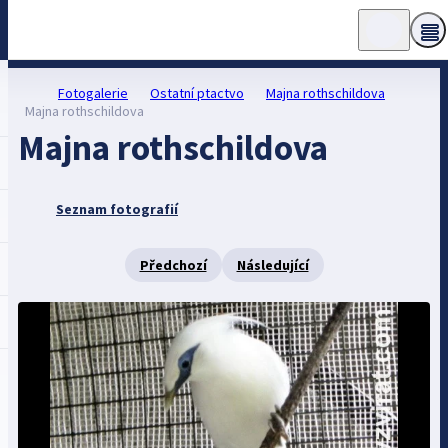
Fotogalerie
Ostatní ptactvo
Majna rothschildova
Majna rothschildova
Majna rothschildova
Seznam fotografií
Předchozí
Následující