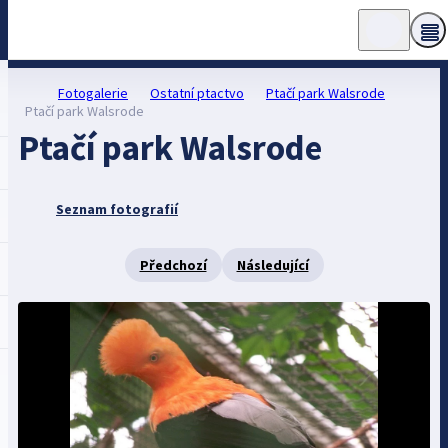
Fotogalerie
Ostatní ptactvo
Ptačí park Walsrode
Ptačí park Walsrode
Ptačí park Walsrode
Seznam fotografií
Předchozí
Následující