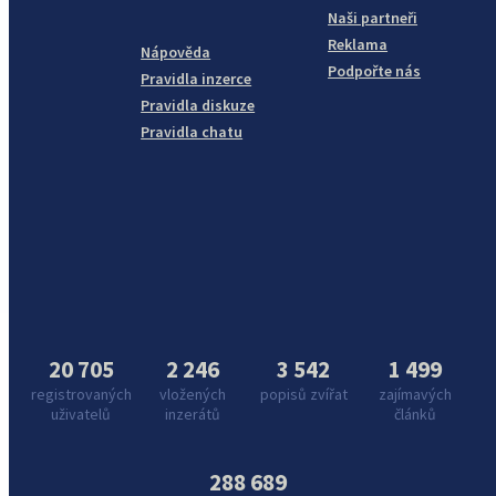
Naši partneři
Reklama
Nápověda
Podpořte nás
Pravidla inzerce
Pravidla diskuze
Pravidla chatu
20 705
2 246
3 542
1 499
registrovaných
vložených
popisů zvířat
zajímavých
uživatelů
inzerátů
článků
288 689