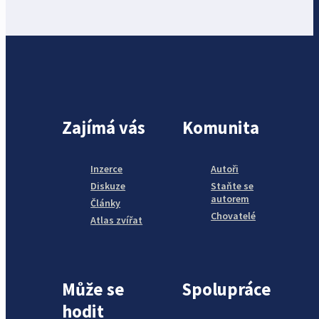
Zajímá vás
Komunita
Inzerce
Autoři
Diskuze
Staňte se
autorem
Články
Chovatelé
Atlas zvířat
Může se
Spolupráce
hodit