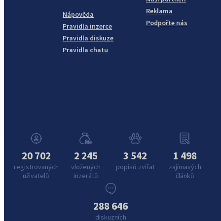
Reklama
Nápověda
Podpořte nás
Pravidla inzerce
Pravidla diskuze
Pravidla chatu
20 702
2 245
3 542
1 498
registrovaných
vložených
popisů zvířat
zajímavých
uživatelů
inzerátů
článků
288 646
diskuzních