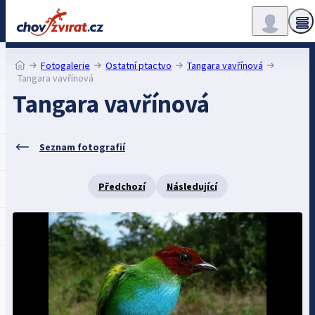
Fotogalerie
Ostatní ptactvo
Tangara vavřínová
Tangara vavřínová
Tangara vavřínová
Seznam fotografií
Předchozí
Následující