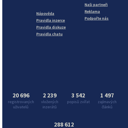
Naši partneři
Reklama
Nápověda
Podpořte nás
Pravidla inzerce
Pravidla diskuze
Pravidla chatu
20 696
2 239
3 542
1 497
registrovaných
vložených
popisů zvířat
zajímavých
uživatelů
inzerátů
článků
288 612