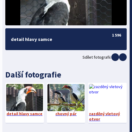
1 596
detail hlavy samce
Sdílet fotografii:
Další fotografie
detail hlavy samce
chovný pár
zazděný vletový
otvor