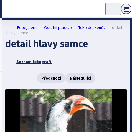
Fotogalerie
Ostatní ptactvo
Toko deckenův
detail
hlavy samce
detail hlavy samce
Seznam fotografií
Předchozí
Následující