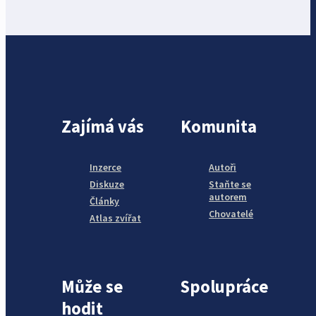
Zajímá vás
Komunita
Inzerce
Autoři
Diskuze
Staňte se
autorem
Články
Chovatelé
Atlas zvířat
Může se
Spolupráce
hodit