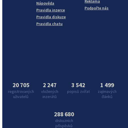
Reklama
Nápověda
Podpořte nás
Pravidla inzerce
Pravidla diskuze
Pravidla chatu
20 705
2 247
3 542
1 499
registrovaných
vložených
popisů zvířat
zajímavých
uživatelů
inzerátů
článků
288 680
diskuzních
příspěvků