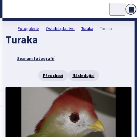
Fotogalerie
Ostatní ptactvo
Turaka
Turaka
Turaka
Seznam fotografií
Předchozí
Následující