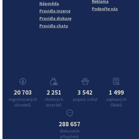
Reklama
Nápověda
Podpořte nás
Pravidla inzerce
Pravidla diskuze
Pravidla chatu
20 703
2 251
3 542
1 499
registrovaných
vložených
popisů zvířat
zajímavých
uživatelů
inzerátů
článků
288 657
diskuzních
příspěvků