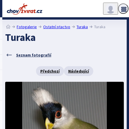
Fotogalerie
Ostatní ptactvo
Turaka
Turaka
Turaka
Seznam fotografií
Předchozí
Následující