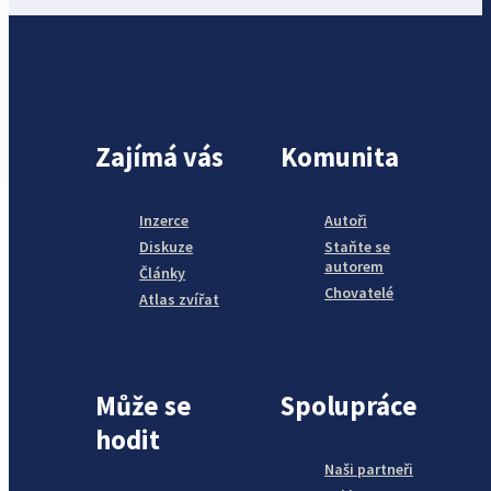
Zajímá vás
Komunita
Inzerce
Autoři
Diskuze
Staňte se
autorem
Články
Chovatelé
Atlas zvířat
Může se
Spolupráce
hodit
Naši partneři