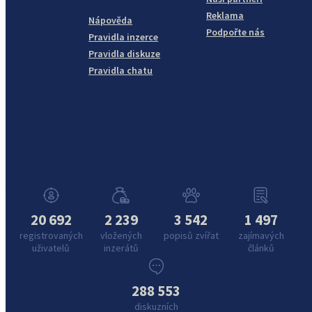
Reklama
Nápověda
Podpořte nás
Pravidla inzerce
Pravidla diskuze
Pravidla chatu
20 692
2 239
3 542
1 497
registrovaných
vložených
popisů zvířat
zajímavých
uživatelů
inzerátů
článků
288 553
diskuzních