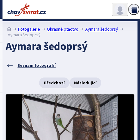
Fotogalerie
Okrasné ptactvo
Aymara šedoprsý
Aymara šedoprsý
Aymara šedoprsý
Seznam fotografií
Předchozí
Následující