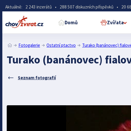
Aktuálně:
2 243 inzerátů
•
288 507 diskuzních příspěvků
•
20 68
Domů
Zvířata
Fotogalerie
Ostatní ptactvo
Turako (banánovec) fialov
Turako (banánovec) fialo
Seznam fotografií