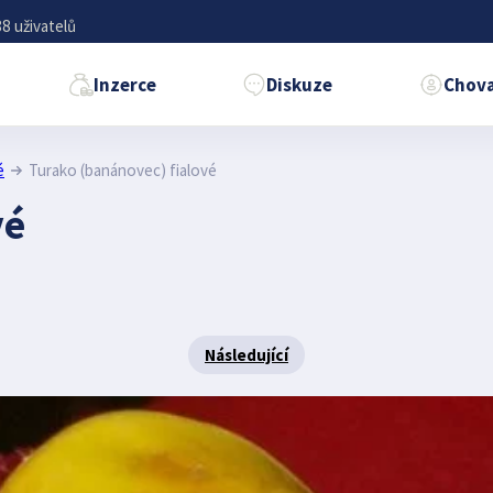
8 uživatelů
Inzerce
Diskuze
Chova
é
Turako (banánovec) fialové
vé
Následující