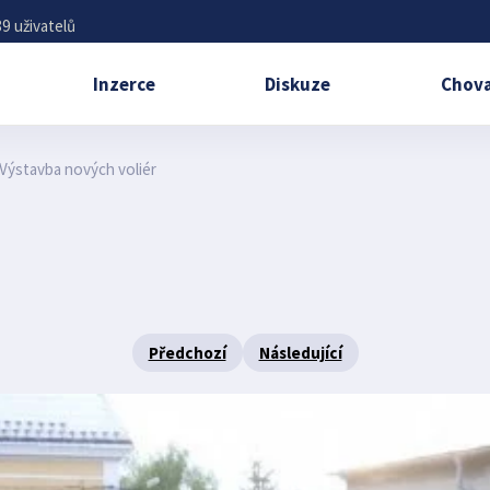
9 uživatelů
Inzerce
Diskuze
Chova
Výstavba nových voliér
Předchozí
Následující