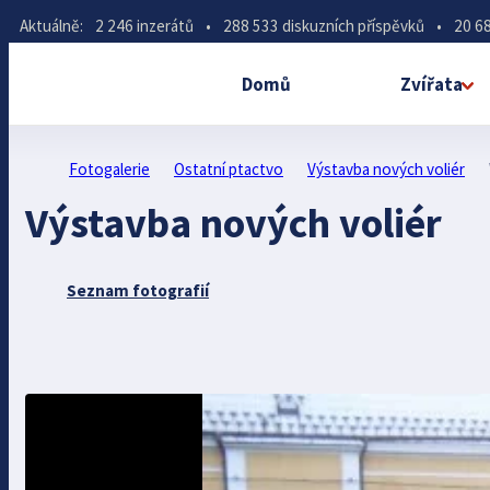
Aktuálně:
2 246 inzerátů
•
288 533 diskuzních příspěvků
•
20 68
Domů
Zvířata
Fotogalerie
Ostatní ptactvo
Výstavba nových voliér
Výstavba nových voliér
Seznam fotografií