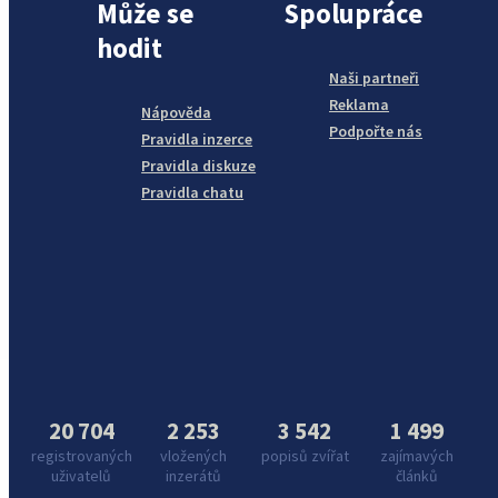
Může se
Spolupráce
hodit
Naši partneři
Reklama
Nápověda
Podpořte nás
Pravidla inzerce
Pravidla diskuze
Pravidla chatu
20 704
2 253
3 542
1 499
registrovaných
vložených
popisů zvířat
zajímavých
uživatelů
inzerátů
článků