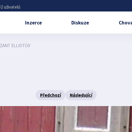
2 uživatelů
Inzerce
Diskuze
Chova
ŽANT ELLIOTŮV
Předchozí
Následující