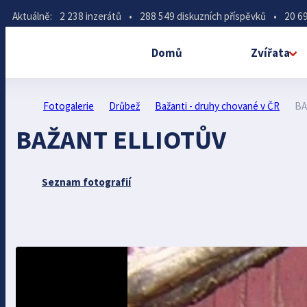
Aktuálně:
2 238 inzerátů
•
288 549 diskuzních příspěvků
•
20 69
Domů
Zvířata
Fotogalerie
Drůbež
Bažanti - druhy chované v ČR
BA
BAŽANT ELLIOTŮV
Seznam fotografií