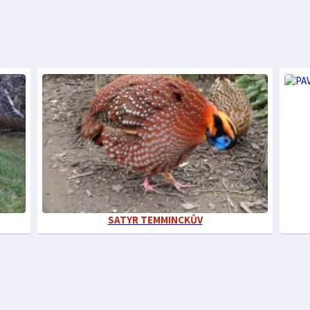
SATYR TEMMINCKŮV