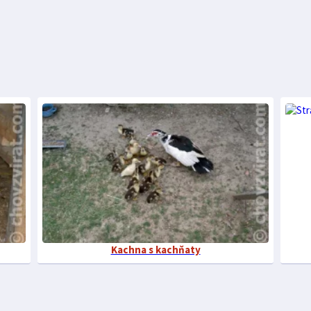
Kachna s kachňaty