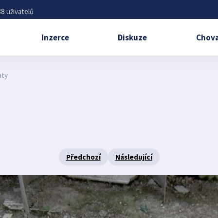
8 uživatelů
Inzerce
Diskuze
Chova
aty
Předchozí
Následující