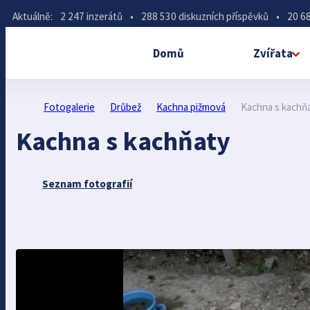
Aktuálně:
2 247 inzerátů
•
288 530 diskuzních příspěvků
•
20 68
Domů
Zvířata
Fotogalerie
Drůbež
Kachna pižmová
Kachna s kachň
Kachna s kachňaty
Seznam fotografií