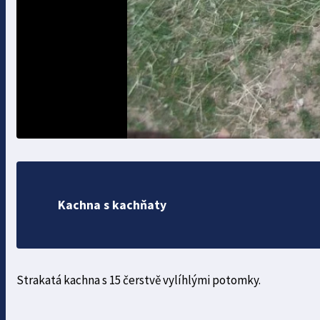
Kachna s kachňaty
Strakatá kachna s 15 čerstvě vylíhlými potomky.