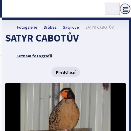
Fotogalerie
Drůbež
Satyrové
SATYR CABOTŮV
SATYR CABOTŮV
Seznam fotografií
Předchozí