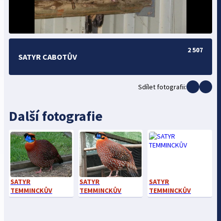
2 507
SATYR CABOTŮV
Sdílet fotografii:
Další fotografie
SATYR
SATYR
SATYR
TEMMINCKŮV
TEMMINCKŮV
TEMMINCKŮV