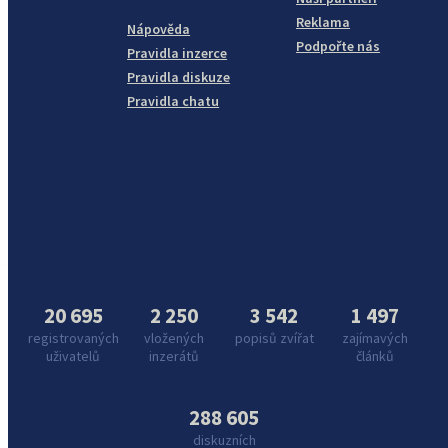
Reklama
Nápověda
Podpořte nás
Pravidla inzerce
Pravidla diskuze
Pravidla chatu
20 695
2 250
3 542
1 497
registrovaných
vložených
popisů zvířat
zajímavých
uživatelů
inzerátů
článků
288 605
diskuzních