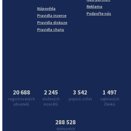
Reklama
Nápověda
Podpořte nás
Pravidla inzerce
Pravidla diskuze
Pravidla chatu
20 688
2 245
3 542
1 497
registrovaných
vložených
popisů zvířat
zajímavých
uživatelů
inzerátů
článků
288 528
diskuzních