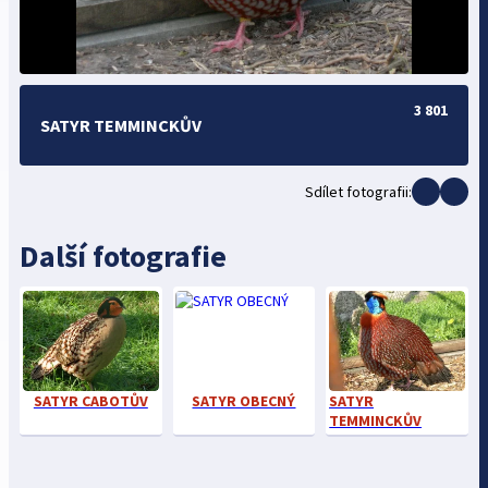
3 801
SATYR TEMMINCKŮV
Sdílet fotografii:
Další fotografie
SATYR CABOTŮV
SATYR OBECNÝ
SATYR
TEMMINCKŮV