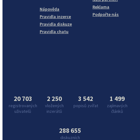
Reklama
Nápověda
Podpořte nás
Pravidla inzerce
Pravidla diskuze
Pravidla chatu
20 703
2 250
3 542
1 499
registrovaných
vložených
popisů zvířat
zajímavých
uživatelů
inzerátů
článků
288 655
diskuzních