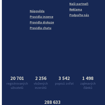
Naši partneři
Reklama
Nápověda
Podpořte nás
Pravidla inzerce
Pravidla diskuze
Pravidla chatu
20 701
2 256
3 542
1 498
registrovaných
vložených
popisů zvířat
zajímavých
uživatelů
inzerátů
článků
288 633