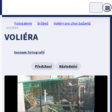
Fotogalerie
Drůbež
Voliéry pro chov bažantů
VOLIÉRA
VOLIÉRA
Seznam fotografií
Předchozí
Následující