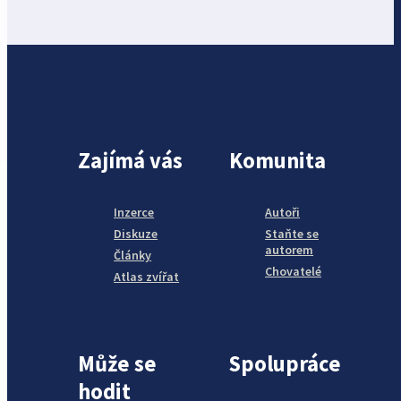
Zajímá vás
Komunita
Inzerce
Autoři
Diskuze
Staňte se
autorem
Články
Chovatelé
Atlas zvířat
Může se
Spolupráce
hodit