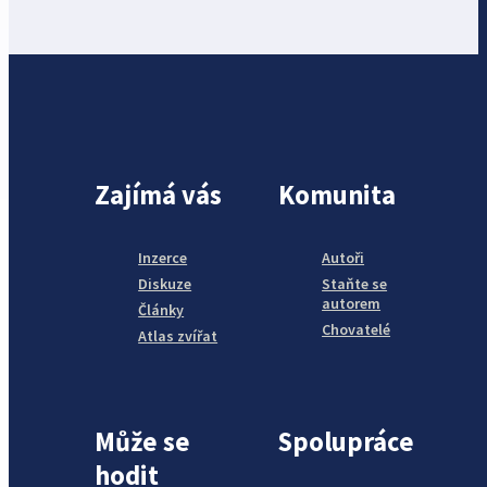
Zajímá vás
Komunita
Inzerce
Autoři
Diskuze
Staňte se
autorem
Články
Chovatelé
Atlas zvířat
Může se
Spolupráce
hodit