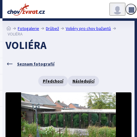
Fotogalerie
Drůbež
Voliéry pro chov bažantů
VOLIÉRA
VOLIÉRA
Seznam fotografií
Předchozí
Následující