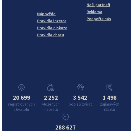
Naši partneři
Reklama
Nápověda
Podpořte nás
Pravidla inzerce
Pravidla diskuze
Pravidla chatu
20 699
2 252
3 542
1 498
registrovaných
vložených
popisů zvířat
zajímavých
uživatelů
inzerátů
článků
288 627