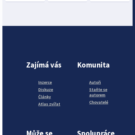
Zajímá vás
Komunita
Inzerce
Autoři
Diskuze
Staňte se
autorem
Články
Chovatelé
Atlas zvířat
Může se
Spolupráce