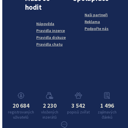
hodit
Naši partneři
Reklama
Nápověda
Podpořte nás
Pravidla inzerce
Pravidla diskuze
Pravidla chatu
20 684
2 230
3 542
1 496
registrovaných
vložených
popisů zvířat
zajímavých
uživatelů
inzerátů
článků