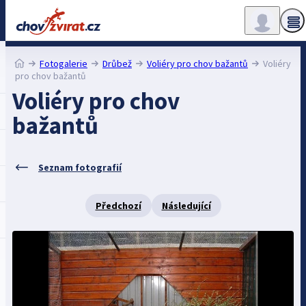
Fotogalerie
Drůbež
Voliéry pro chov bažantů
Voliéry
pro chov bažantů
Voliéry pro chov
bažantů
Seznam fotografií
Předchozí
Následující