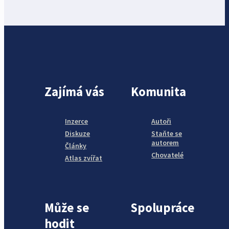
Zajímá vás
Komunita
Inzerce
Autoři
Diskuze
Staňte se
autorem
Články
Chovatelé
Atlas zvířat
Může se
Spolupráce
hodit