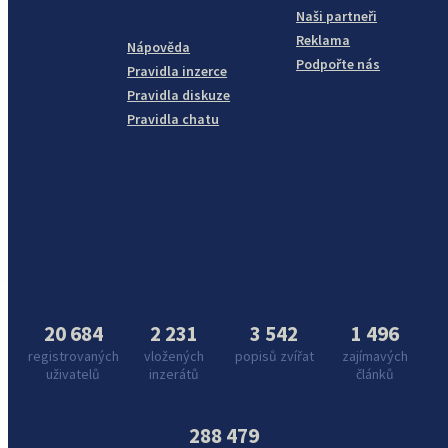
Naši partneři
Reklama
Nápověda
Podpořte nás
Pravidla inzerce
Pravidla diskuze
Pravidla chatu
20 684
2 231
3 542
1 496
registrovaných
vložených
popisů zvířat
zajímavých
uživatelů
inzerátů
článků
288 479