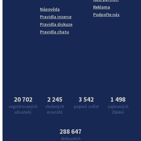
Reklama
Nápověda
Podpořte nás
Pravidla inzerce
Pravidla diskuze
Pravidla chatu
20 702
2 245
3 542
1 498
registrovaných
vložených
popisů zvířat
zajímavých
uživatelů
inzerátů
článků
288 647
diskuzních