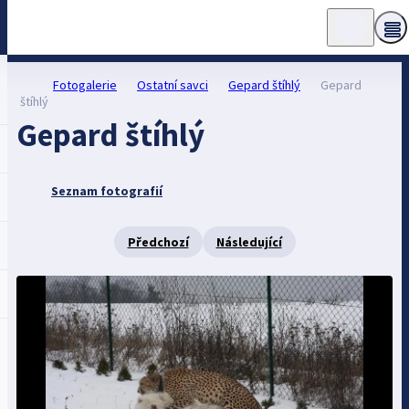
Fotogalerie
Ostatní savci
Gepard štíhlý
Gepard
štíhlý
Gepard štíhlý
Seznam fotografií
Předchozí
Následující