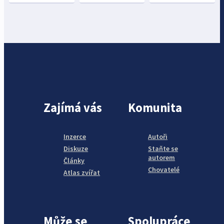
Zajímá vás
Komunita
Inzerce
Autoři
Diskuze
Staňte se
autorem
Články
Chovatelé
Atlas zvířat
Může se
Spolupráce