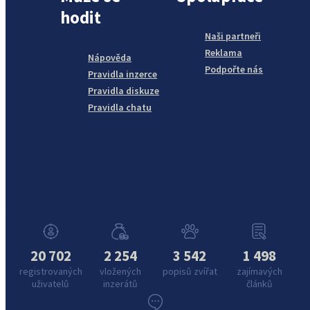
hodit
Naši partneři
Reklama
Nápověda
Podpořte nás
Pravidla inzerce
Pravidla diskuze
Pravidla chatu
20 702
2 254
3 542
1 498
registrovaných
vložených
popisů zvířat
zajímavých
uživatelů
inzerátů
článků