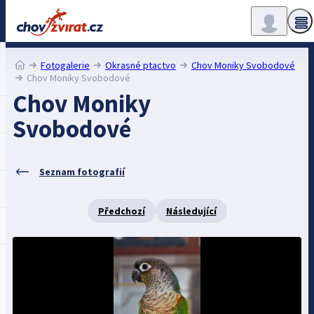
Fotogalerie
Okrasné ptactvo
Chov Moniky Svobodové
Chov Moniky Svobodové
Chov Moniky
Svobodové
Seznam fotografií
Předchozí
Následující