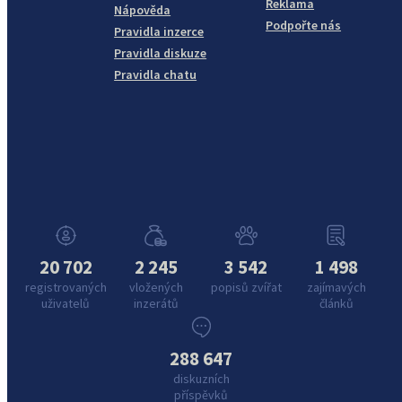
Reklama
Nápověda
Podpořte nás
Pravidla inzerce
Pravidla diskuze
Pravidla chatu
20 702
2 245
3 542
1 498
registrovaných
vložených
popisů zvířat
zajímavých
uživatelů
inzerátů
článků
288 647
diskuzních
příspěvků