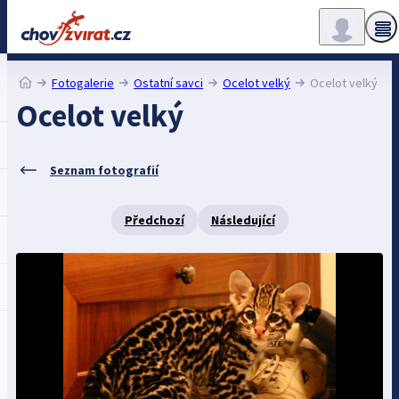
Fotogalerie
Ostatní savci
Ocelot velký
Ocelot velký
Ocelot velký
Seznam fotografií
Předchozí
Následující