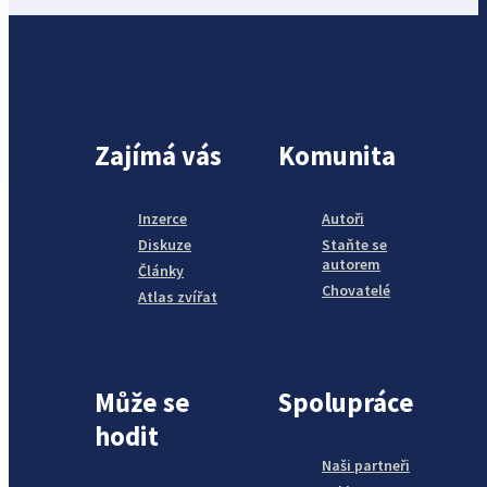
Zajímá vás
Komunita
Inzerce
Autoři
Diskuze
Staňte se
autorem
Články
Chovatelé
Atlas zvířat
Může se
Spolupráce
hodit
Naši partneři