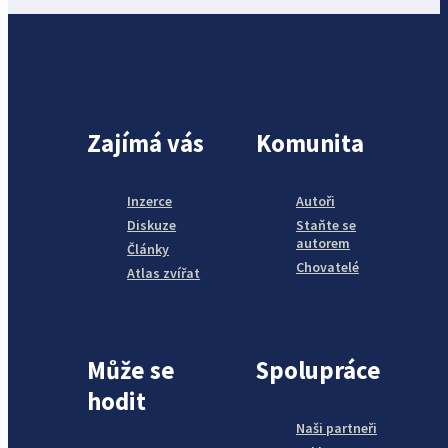
Zajímá vás
Komunita
Inzerce
Autoři
Diskuze
Staňte se
autorem
Články
Chovatelé
Atlas zvířat
Může se
Spolupráce
hodit
Naši partneři