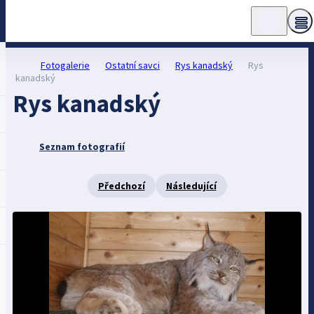
Fotogalerie
Ostatní savci
Rys kanadský
Rys
kanadský
Rys kanadský
Seznam fotografií
Předchozí
Následující