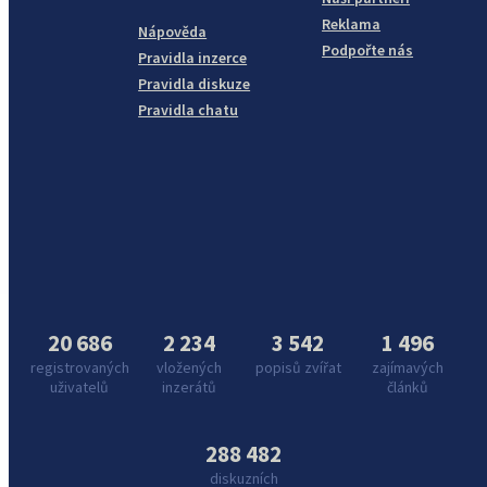
Reklama
Nápověda
Podpořte nás
Pravidla inzerce
Pravidla diskuze
Pravidla chatu
20 686
2 234
3 542
1 496
registrovaných
vložených
popisů zvířat
zajímavých
uživatelů
inzerátů
článků
288 482
diskuzních