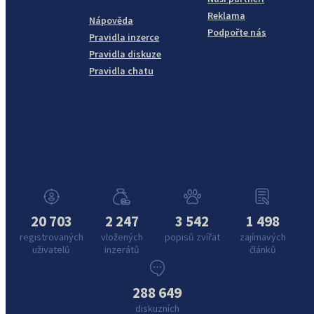
Reklama
Nápověda
Podpořte nás
Pravidla inzerce
Pravidla diskuze
Pravidla chatu
20 703
2 247
3 542
1 498
registrovaných
vložených
popisů zvířat
zajímavých
uživatelů
inzerátů
článků
288 649
diskuzních