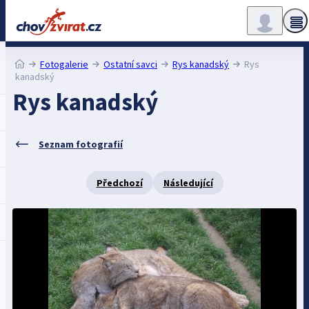
Fotogalerie
Ostatní savci
Rys kanadský
Rys
kanadský
Rys kanadský
Seznam fotografií
Předchozí
Následující