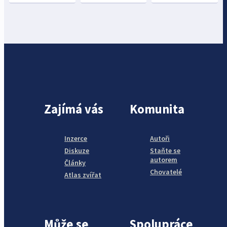
Zajímá vás
Komunita
Inzerce
Autoři
Diskuze
Staňte se
autorem
Články
Chovatelé
Atlas zvířat
Může se
Spolupráce