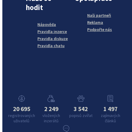
hodit
Naši partneři
Reklama
Nápověda
Podpořte nás
Pravidla inzerce
Pravidla diskuze
Pravidla chatu
20 695
2 249
3 542
1 497
registrovaných
vložených
popisů zvířat
zajímavých
uživatelů
inzerátů
článků