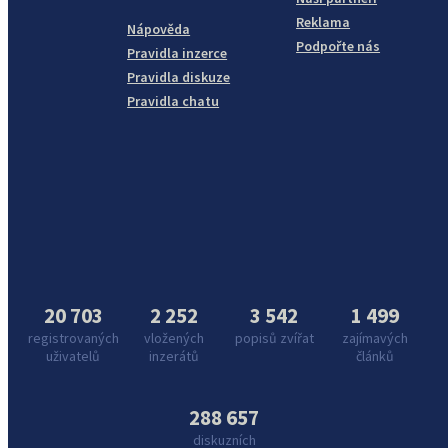
Reklama
Nápověda
Podpořte nás
Pravidla inzerce
Pravidla diskuze
Pravidla chatu
20 703
2 252
3 542
1 499
registrovaných
vložených
popisů zvířat
zajímavých
uživatelů
inzerátů
článků
288 657
diskuzních