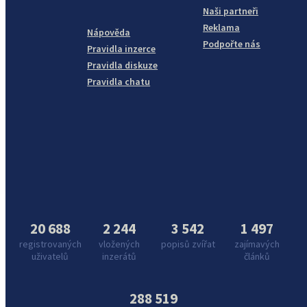
Naši partneři
Reklama
Nápověda
Podpořte nás
Pravidla inzerce
Pravidla diskuze
Pravidla chatu
20 688
2 244
3 542
1 497
registrovaných
vložených
popisů zvířat
zajímavých
uživatelů
inzerátů
článků
288 519