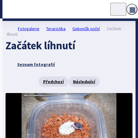
Fotogalerie
Teraristika
Gekončík noční
Začátek
líhnutí
Začátek líhnutí
Seznam fotografií
Předchozí
Následující