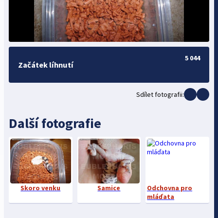
5 044
Začátek líhnutí
Sdílet fotografii:
Další fotografie
Skoro venku
Samice
Odchovna pro
mláďata