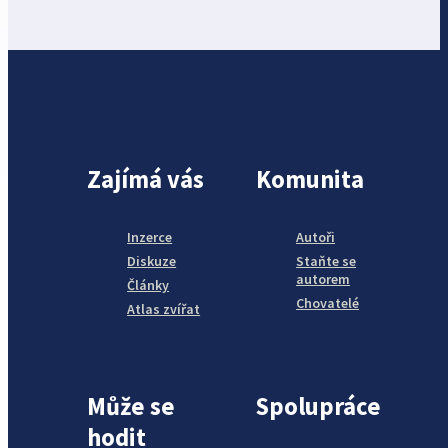
Zajímá vás
Komunita
Inzerce
Autoři
Diskuze
Staňte se
autorem
Články
Chovatelé
Atlas zvířat
Může se
Spolupráce
hodit