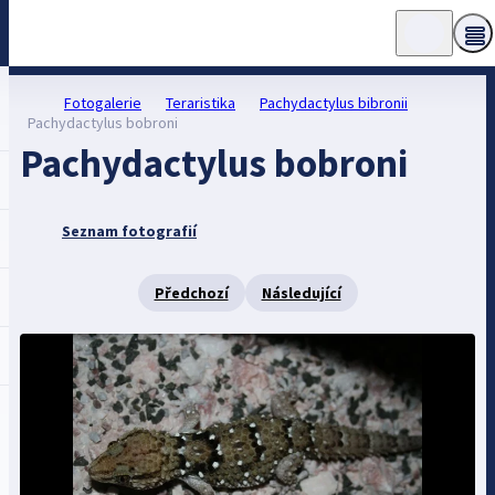
Fotogalerie
Teraristika
Pachydactylus bibronii
Pachydactylus bobroni
Pachydactylus bobroni
Seznam fotografií
Předchozí
Následující