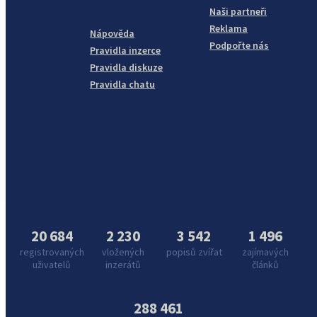
Naši partneři
Reklama
Nápověda
Podpořte nás
Pravidla inzerce
Pravidla diskuze
Pravidla chatu
20 684
2 230
3 542
1 496
registrovaných
vložených
popisů zvířat
zajímavých
uživatelů
inzerátů
článků
288 461