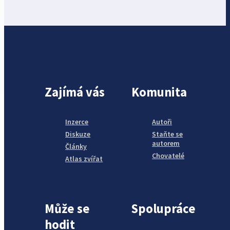
Zajímá vás
Komunita
Inzerce
Autoři
Diskuze
Staňte se
autorem
Články
Chovatelé
Atlas zvířat
Může se
Spolupráce
hodit