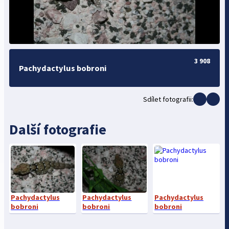
3 908
Pachydactylus bobroni
Sdílet fotografii:
Další fotografie
Pachydactylus
Pachydactylus
Pachydactylus
bobroni
bobroni
bobroni