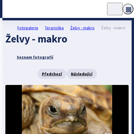
Fotogalerie
Teraristika
Želvy - makro
Želvy - makro
Želvy - makro
Seznam fotografií
Předchozí
Následující