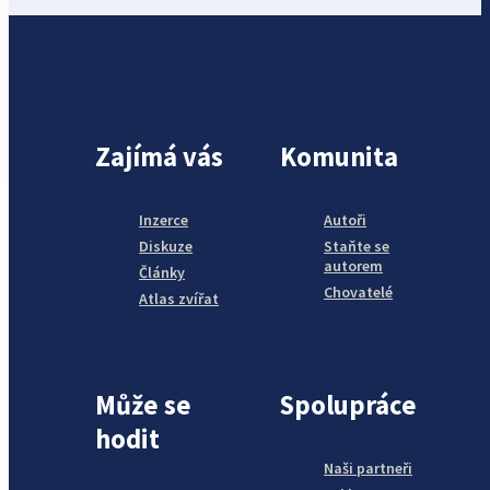
Zajímá vás
Komunita
Inzerce
Autoři
Diskuze
Staňte se
autorem
Články
Chovatelé
Atlas zvířat
Může se
Spolupráce
hodit
Naši partneři