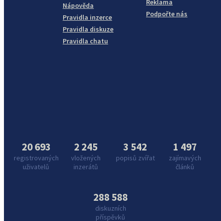
Reklama
Nápověda
Podpořte nás
Pravidla inzerce
Pravidla diskuze
Pravidla chatu
20 693
2 245
3 542
1 497
registrovaných
vložených
popisů zvířat
zajímavých
uživatelů
inzerátů
článků
288 588
diskuzních
příspěvků